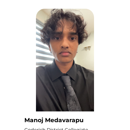
Manoj Medavarapu
Goderich District Collegiate