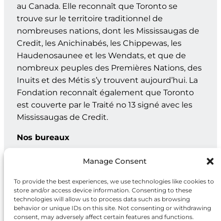
au Canada. Elle reconnaît que Toronto se
trouve sur le territoire traditionnel de
nombreuses nations, dont les Mississaugas de
Credit, les Anichinabés, les Chippewas, les
Haudenosaunee et les Wendats, et que de
nombreux peuples des Premières Nations, des
Inuits et des Métis s’y trouvent aujourd’hui. La
Fondation reconnaît également que Toronto
est couverte par le Traité no 13 signé avec les
Mississaugas de Credit.
Nos bureaux
Genève : C.P. 202 – 1211 Genève 12, Suisse
Manage Consent
Toronto : 20, rue Maud, bur. 203, Toronto ON M5V 2M5
To provide the best experiences, we use technologies like cookies to
store and/or access device information. Consenting to these
technologies will allow us to process data such as browsing
behavior or unique IDs on this site. Not consenting or withdrawing
Facebook
X
Instagram
LinkedIn
consent, may adversely affect certain features and functions.