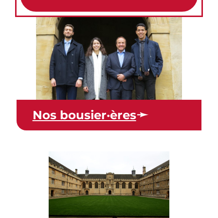
Nos bousier·ères