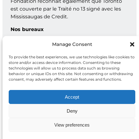
Fondation reconnaît également que Toronto
est couverte par le Traité no 13 signé avec les
Mississaugas de Credit.
Nos bureaux
Genève : C.P. 202 – 1211 Genève 12, Suisse
Manage Consent
Toronto : 20, rue Maud, bur. 203, Toronto ON M5V 2M5
To provide the best experiences, we use technologies like cookies to
store and/or access device information. Consenting to these
technologies will allow us to process data such as browsing
behavior or unique IDs on this site. Not consenting or withdrawing
Facebook
X
Instagram
LinkedIn
consent, may adversely affect certain features and functions.
Accept
Deny
Politique de
2026 Fondation
confidentialité
McCall MacBain
View preferences