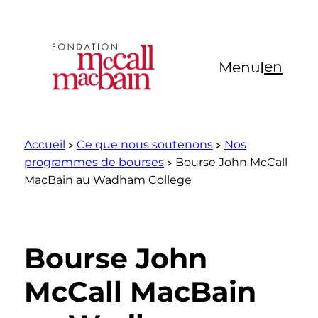
Aller
au
contenu
en
Menu
|
Accueil
Ce que nous soutenons
Nos
programmes de bourses
Bourse John McCall
MacBain au Wadham College
Bourse John
McCall MacBain