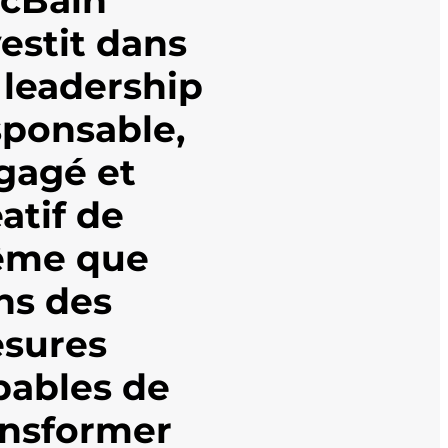
estit dans
 leadership
sponsable,
gagé et
atif de
me que
ns des
sures
pables de
ansformer