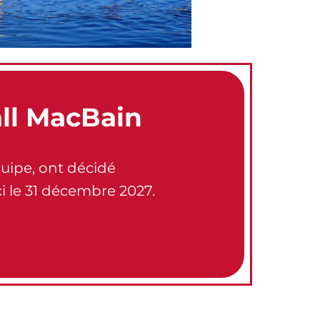
ll MacBain
quipe, ont décidé
ci le 31 décembre 2027.