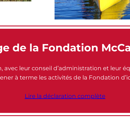
e de la Fondation McCa
avec leur conseil d’administration et leur é
ener à terme les activités de la Fondation d’i
Lire la déclaration complète