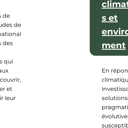
clima
 de
s et
udes de
envir
national
s des
ment
s qui
aux
En répons
couvrir,
climatiq
er et
investis
r leur
solutions
pragmati
évolutive
suscepti