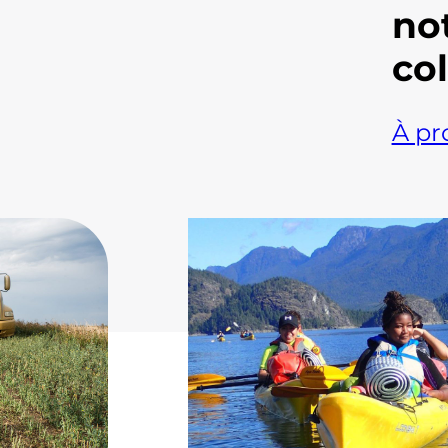
no
col
À pr