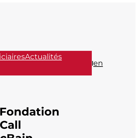
ciaires
Actualités
en
|
 Fondation
Call
cBain