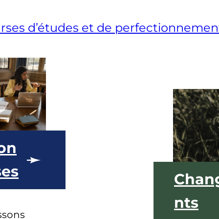
ourses d’études et de perfectionnemen
on
ses
Chan
nts
ssons