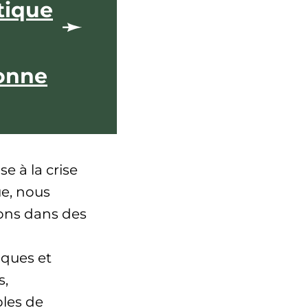
tique
onne
e à la crise
ue, nous
sons dans des
ques et
s,
bles de