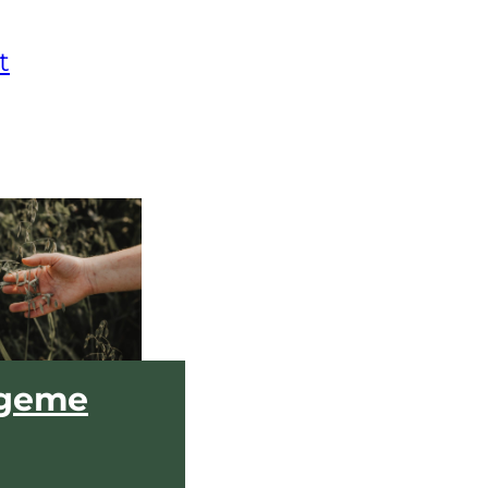
t
geme