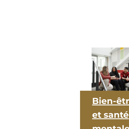
Bien-êt
et santé
mental