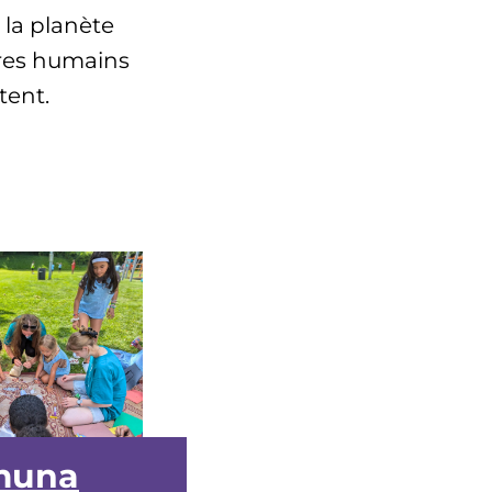
à la planète
tres humains
tent.
muna