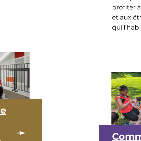
profiter 
et aux ê
qui l’habi
re
Com
e