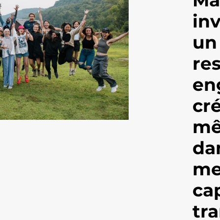
inv
un
re
en
cré
mê
da
me
ca
tr