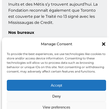
Inuits et des Métis s’y trouvent aujourd’hui. La
Fondation reconnaît également que Toronto
est couverte par le Traité no 13 signé avec les
Mississaugas de Credit.
Nos bureaux
Genève : C.P. 202 – 1211 Genève 12, Suisse
Manage Consent
Toronto : 20, rue Maud, bur. 203, Toronto ON M5V 2M5
To provide the best experiences, we use technologies like cookies to
store and/or access device information. Consenting to these
technologies will allow us to process data such as browsing
behavior or unique IDs on this site. Not consenting or withdrawing
Facebook
X
Instagram
LinkedIn
consent, may adversely affect certain features and functions.
Accept
Deny
Politique de
2026 Fondation
confidentialité
McCall MacBain
View preferences