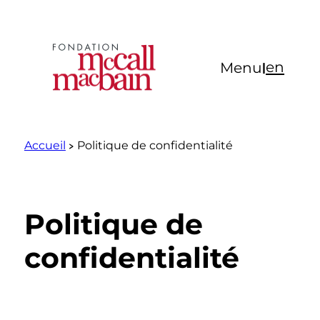
Aller
au
contenu
en
Menu
|
Accueil
Politique de confidentialité
Politique de
confidentialité