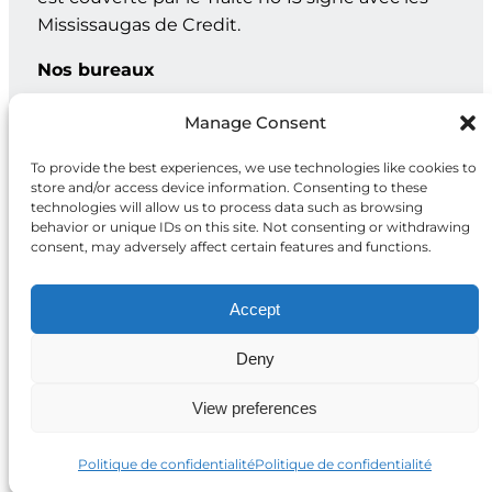
Mississaugas de Credit.
Nos bureaux
Genève : C.P. 202 – 1211 Genève 12, Suisse
Manage Consent
Toronto : 20, rue Maud, bur. 203, Toronto ON M5V 2M5
To provide the best experiences, we use technologies like cookies to
store and/or access device information. Consenting to these
technologies will allow us to process data such as browsing
behavior or unique IDs on this site. Not consenting or withdrawing
Facebook
X
Instagram
LinkedIn
consent, may adversely affect certain features and functions.
Accept
Deny
Politique de
2026 Fondation
confidentialité
McCall MacBain
View preferences
Politique de confidentialité
Politique de confidentialité