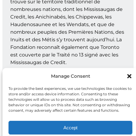
trouve sur le territoire traditionnel de
nombreuses nations, dont les Mississaugas de
Credit, les Anichinabés, les Chippewas, les
Haudenosaunee et les Wendats, et que de
nombreux peuples des Premières Nations, des
Inuits et des Métis s’y trouvent aujourd’hui. La
Fondation reconnaît également que Toronto
est couverte par le Traité no 13 signé avec les
Mississaugas de Credit.
Nos bureaux
Manage Consent
Genève : C.P. 202 – 1211 Genève 12, Suisse
To provide the best experiences, we use technologies like cookies to
store and/or access device information. Consenting to these
Toronto : 20, rue Maud, bur. 203, Toronto ON M5V 2M5
technologies will allow us to process data such as browsing
behavior or unique IDs on this site. Not consenting or withdrawing
consent, may adversely affect certain features and functions.
Facebook
X
Instagram
LinkedIn
Accept