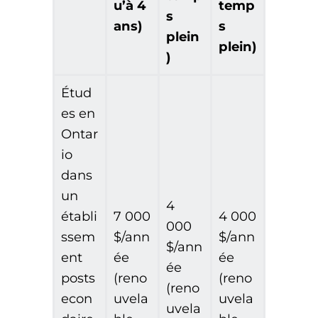
u’à 4
temp
s
ans)
s
plein
plein)
)
Étud
es en
Ontar
io
dans
un
4
établi
7 000
4 000
000
ssem
$/ann
$/ann
$/ann
ent
ée
ée
ée
posts
(reno
(reno
(reno
econ
uvela
uvela
uvela