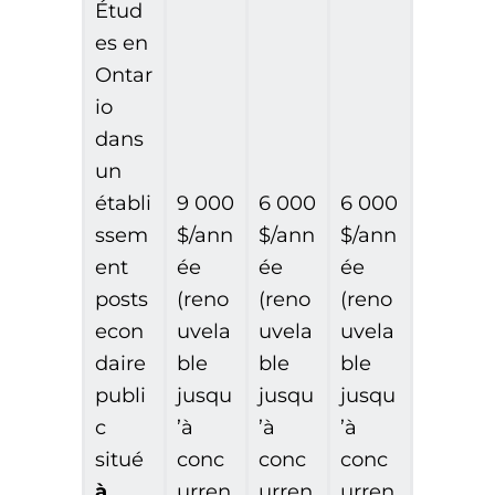
Étud
es en
Ontar
io
dans
un
établi
9 000
6 000
6 000
ssem
$/ann
$/ann
$/ann
ent
ée
ée
ée
posts
(reno
(reno
(reno
econ
uvela
uvela
uvela
daire
ble
ble
ble
publi
jusqu
jusqu
jusqu
c
’à
’à
’à
situé
conc
conc
conc
à
urren
urren
urren