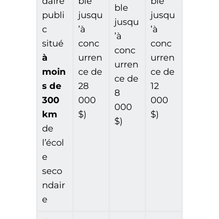
daire
ble
ble
ble
publi
jusqu
jusqu
jusqu
c
’à
’à
’à
situé
conc
conc
conc
à
urren
urren
urren
moin
ce de
ce de
ce de
s de
28
12
8
300
000
000
000
km
$)
$)
$)
de
l’écol
e
seco
ndair
e