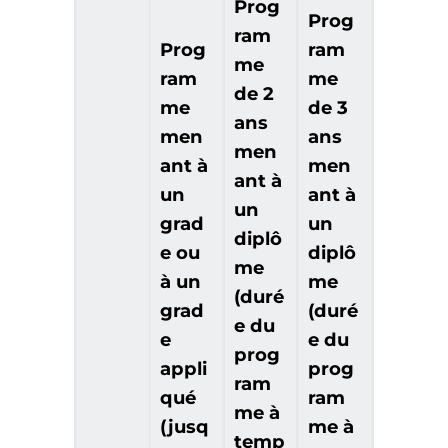
Prog
Prog
ram
Prog
ram
me
ram
me
de 2
me
de 3
ans
men
ans
men
ant à
men
ant à
un
ant à
un
grad
un
diplô
e ou
diplô
me
à un
me
(duré
grad
(duré
e du
e
e du
prog
appli
prog
ram
qué
ram
me à
(jusq
me à
temp