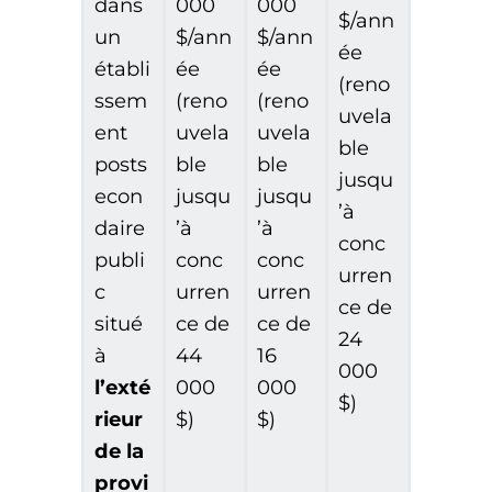
dans
000
000
$/ann
un
$/ann
$/ann
ée
établi
ée
ée
(reno
ssem
(reno
(reno
uvela
ent
uvela
uvela
ble
posts
ble
ble
jusqu
econ
jusqu
jusqu
’à
daire
’à
’à
conc
publi
conc
conc
urren
c
urren
urren
ce de
situé
ce de
ce de
24
à
44
16
000
l’exté
000
000
$)
rieur
$)
$)
de la
provi