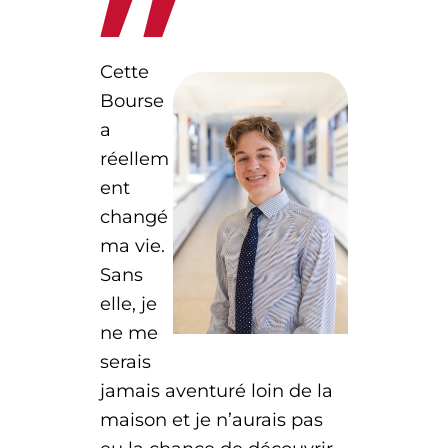
Cette
Bourse
a
réellem
ent
changé
ma vie.
Sans
elle, je
ne me
serais
jamais aventuré loin de la
maison et je n’aurais pas