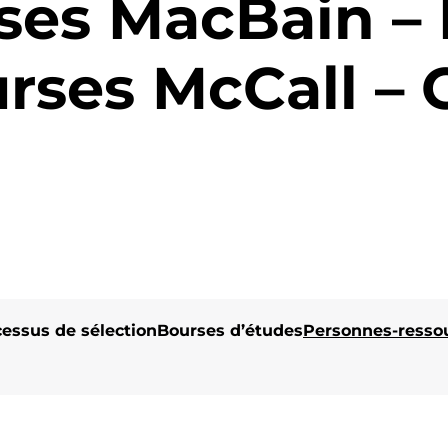
ses MacBain – 
urses McCall –
essus de sélection
Bourses d’études
Personnes-resso