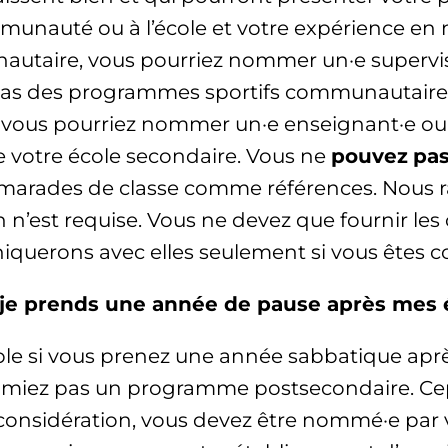
nauté ou à l’école et votre expérience en m
taire, vous pourriez nommer un·e supervise
e cas des programmes sportifs communautaires
, vous pourriez nommer un·e enseignant·e 
e votre école secondaire. Vous ne
pouvez
pa
camarades de classe comme références. Nous
n’est requise. Vous ne devez que fournir le
uerons avec elles seulement si vous êtes co
 si je prends une année de pause après mes
ible si vous prenez une année sabbatique aprè
amiez pas un programme postsecondaire. Ce
considération, vous devez être nommé·e par v