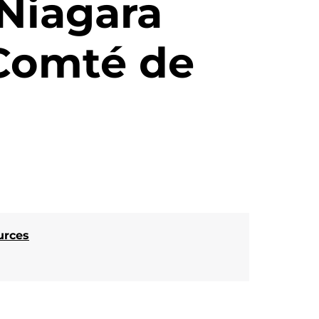
Niagara
 Comté de
urces