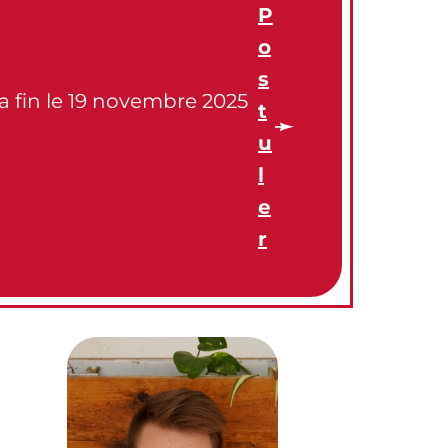
P
o
s
a fin le 19 novembre 2025
t
u
l
e
r