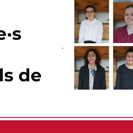
e·s
ls de