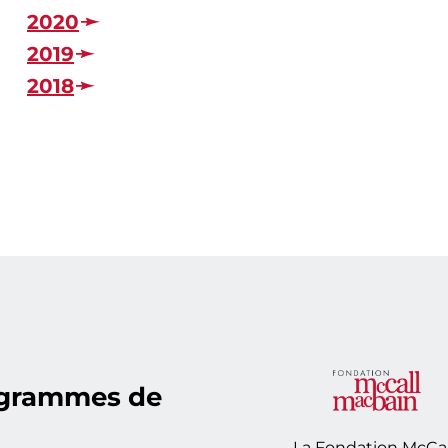
2020
2019
2018
ogrammes de
La Fondation McCal