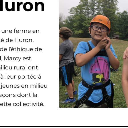
Huron
r une ferme en
té de Huron.
de l’éthique de
l, Marcy est
ilieu rural ont
à leur portée à
s jeunes en milieu
façons dont la
te collectivité.