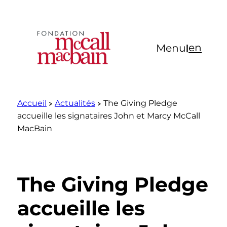
Aller
au
contenu
en
Menu
|
Accueil
Actualités
The Giving Pledge
accueille les signataires John et Marcy McCall
MacBain
The Giving Pledge
accueille les