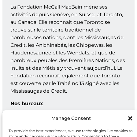
La Fondation McCall MacBain mène ses
activités depuis Genève, en Suisse, et Toronto,
au Canada. Elle reconnaît que Toronto se
trouve sur le territoire traditionnel de
nombreuses nations, dont les Mississaugas de
Credit, les Anichinabés, les Chippewas, les
Haudenosaunee et les Wendats, et que de
nombreux peuples des Premières Nations, des
Inuits et des Métis s’y trouvent aujourd’hui. La
Fondation reconnaît également que Toronto
est couverte par le Traité no 13 signé avec les
Mississaugas de Credit.
Nos bureaux
Genève : C.P. 202 – 1211 Genève 12, Suisse
Manage Consent
Toronto : 20, rue Maud, bur. 203, Toronto ON M5V 2M5
To provide the best experiences, we use technologies like cookies to
store and/or access device information. Consenting to these