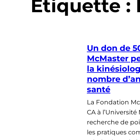
Étiquette :
Un don de 50
McMaster pe
la kinésiolog
nombre d’an
santé
La Fondation McC
CA à l’Université
recherche de poi
les pratiques co