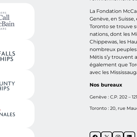
La Fondation McCal
Genève, en Suisse, 
Toronto se trouve s
nations, dont les Mi
Chippewas, les Ha
nombreux peuples d
Métis s’y trouvent 
également que Toron
avec les Mississaug
Nos bureaux
Genève : C.P. 202 – 12
Toronto : 20, rue Ma
Facebook
X
Instagram
LinkedIn