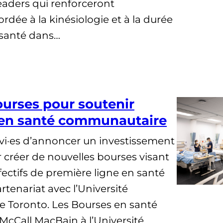
eaders qui renforceront
rdée à la kinésiologie et à la durée
 santé dans…
ourses pour soutenir
e en santé communautaire
i·es d’annoncer un investissement
 créer de nouvelles bourses visant
ffectifs de première ligne en santé
tenariat avec l’Université
e Toronto. Les Bourses en santé
cCall MacBain à l’Université