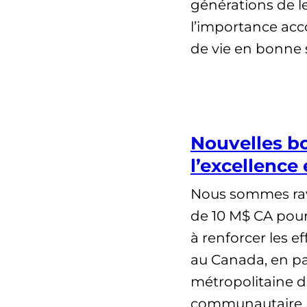
générations de l
l’importance acco
de vie en bonne
Nouvelles b
l’excellenc
Nous sommes rav
de 10 M$ CA pour
à renforcer les e
au Canada, en par
métropolitaine d
communautaire M