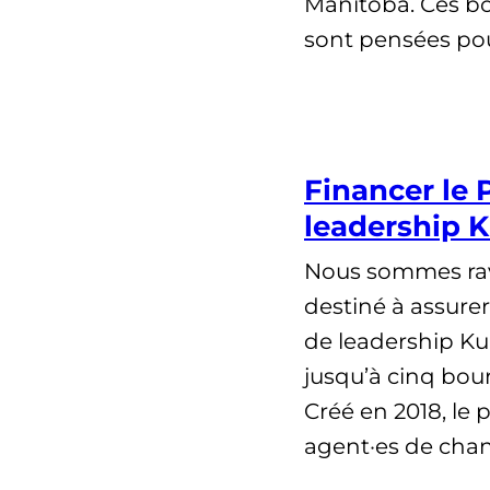
Manitoba. Ces bo
sont pensées pou
Financer le
leadership 
Nous sommes rav
destiné à assure
de leadership Ku
jusqu’à cinq bou
Créé en 2018, le
agent·es de chan