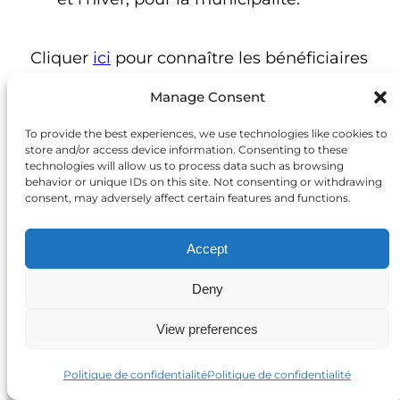
Cliquer
ici
pour connaître les bénéficiaires
des Bourse MacBain Niagara Falls en
Manage Consent
2023.
To provide the best experiences, we use technologies like cookies to
store and/or access device information. Consenting to these
technologies will allow us to process data such as browsing
behavior or unique IDs on this site. Not consenting or withdrawing
consent, may adversely affect certain features and functions.
Accept
Deny
Découvrez nos
programmes de bourses
View preferences
d’études
Politique de confidentialité
Politique de confidentialité