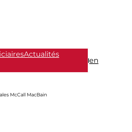
ciaires
Actualités
en
|
ales McCall MacBain