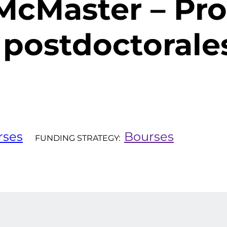
 McMaster – P
 postdoctorale
rses
Bourses
FUNDING STRATEGY: