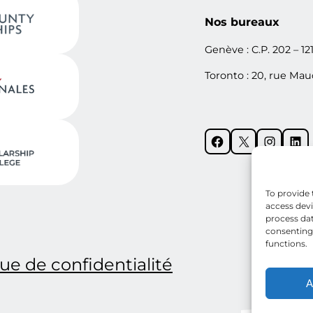
Nos bureaux
Genève : C.P. 202 – 12
Toronto : 20, rue Ma
Facebook
X
Instagram
LinkedIn
To provide 
access devi
process dat
consenting 
functions.
que de confidentialité
A