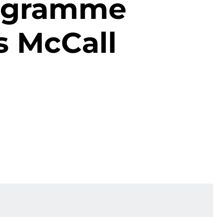
rogramme
s McCall