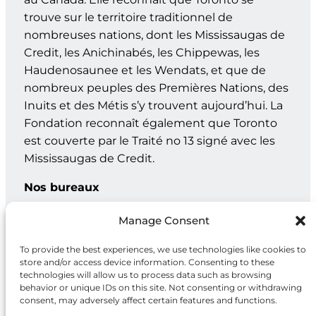
trouve sur le territoire traditionnel de
nombreuses nations, dont les Mississaugas de
Credit, les Anichinabés, les Chippewas, les
Haudenosaunee et les Wendats, et que de
nombreux peuples des Premières Nations, des
Inuits et des Métis s’y trouvent aujourd’hui. La
Fondation reconnaît également que Toronto
est couverte par le Traité no 13 signé avec les
Mississaugas de Credit.
Nos bureaux
Genève : C.P. 202 – 1211 Genève 12, Suisse
Manage Consent
Toronto : 20, rue Maud, bur. 203, Toronto ON M5V 2M5
To provide the best experiences, we use technologies like cookies to
store and/or access device information. Consenting to these
technologies will allow us to process data such as browsing
behavior or unique IDs on this site. Not consenting or withdrawing
Facebook
X
Instagram
LinkedIn
consent, may adversely affect certain features and functions.